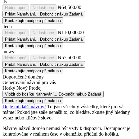
.tv
₦64,500.00
Nedostupné
Nedostupné
Přidat
Nahrávání...
Dokončit nákup
Zadaná
Kontaktujte podporu při nákupu
.tech
₦110,000.00
Nedostupné
Nedostupné
Přidat
Nahrávání...
Dokončit nákup
Zadaná
Kontaktujte podporu při nákupu
.news
₦57,500.00
Nedostupné
Nedostupné
Přidat
Nahrávání...
Dokončit nákup
Zadaná
Kontaktujte podporu při nákupu
Doporučené domény
Generování návrhů pro vás
Horký
Nový
Prodej
Vložit do košíku
Nahrávání...
Dokončit nákup
Zadaná
Kontaktujte podporu při nákupu
Dejte mi další návrhy!
To jsou všechny výsledky, které pro vás
máme! Pokud jste stále nenašli to, co hledáte, zkuste jiný hledaný
výraz nebo klíčové slovo.
Návrhy názvů domén nemusí být vždy k dispozici. Dostupnost je
kontrolována v reálném čase v okamžiku přidání do košíku.