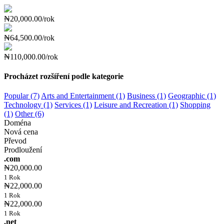
₦20,000.00/rok
₦64,500.00/rok
₦110,000.00/rok
Procházet rozšíření podle kategorie
Popular (7)
Arts and Entertainment (1)
Business (1)
Geographic (1)
Technology (1)
Services (1)
Leisure and Recreation (1)
Shopping
(1)
Other (6)
Doména
Nová cena
Převod
Prodloužení
.com
₦20,000.00
1 Rok
₦22,000.00
1 Rok
₦22,000.00
1 Rok
.net