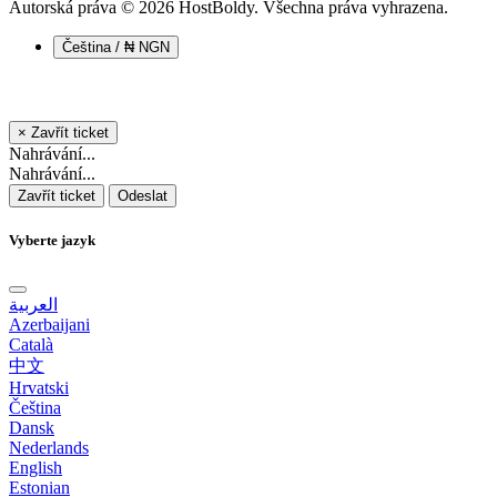
Autorská práva © 2026 HostBoldy. Všechna práva vyhrazena.
Čeština / ₦ NGN
×
Zavřít ticket
Nahrávání...
Nahrávání...
Zavřít ticket
Odeslat
Vyberte jazyk
العربية
Azerbaijani
Català
中文
Hrvatski
Čeština
Dansk
Nederlands
English
Estonian