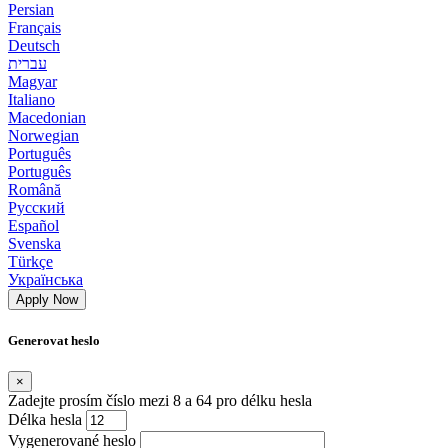
Persian
Français
Deutsch
עברית
Magyar
Italiano
Macedonian
Norwegian
Português
Português
Română
Русский
Español
Svenska
Türkçe
Українська
Apply Now
Generovat heslo
×
Zadejte prosím číslo mezi 8 a 64 pro délku hesla
Délka hesla
Vygenerované heslo