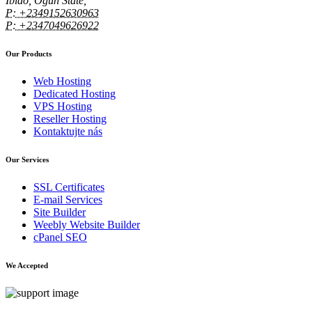
Ibido, Ogun State,
P: +2349152630963
P: +2347049626922
Our Products
Web Hosting
Dedicated Hosting
VPS Hosting
Reseller Hosting
Kontaktujte nás
Our Services
SSL Certificates
E-mail Services
Site Builder
Weebly Website Builder
cPanel SEO
We Accepted