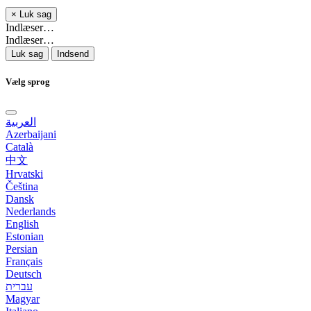
×
Luk sag
Indlæser…
Indlæser…
Luk sag
Indsend
Vælg sprog
العربية
Azerbaijani
Català
中文
Hrvatski
Čeština
Dansk
Nederlands
English
Estonian
Persian
Français
Deutsch
עברית
Magyar