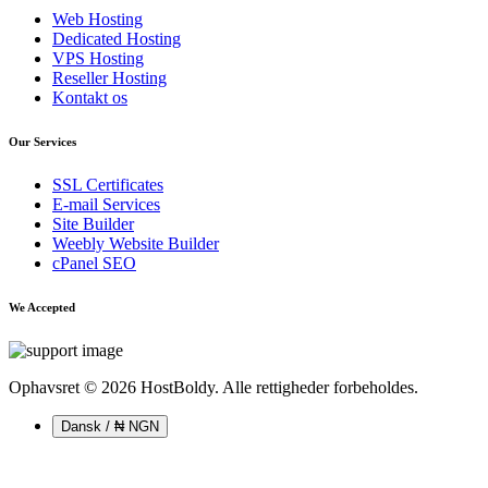
Web Hosting
Dedicated Hosting
VPS Hosting
Reseller Hosting
Kontakt os
Our Services
SSL Certificates
E-mail Services
Site Builder
Weebly Website Builder
cPanel SEO
We Accepted
Ophavsret © 2026 HostBoldy. Alle rettigheder forbeholdes.
Dansk / ₦ NGN